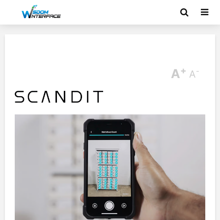
+
A
-
A