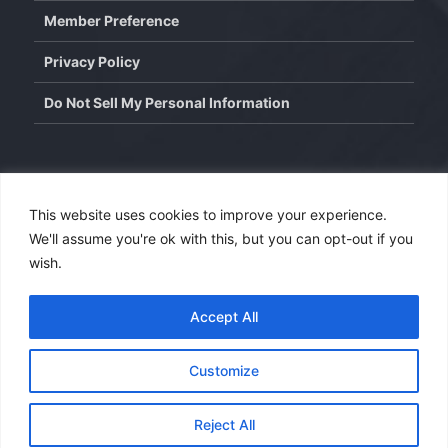
Member Preference
Privacy Policy
Do Not Sell My Personal Information
Contact
This website uses cookies to improve your experience.
We'll assume you're ok with this, but you can opt-out if you
info@wisdominterface.com
wish.
th
4
Floor, Westend Center 3, Aundh, Pune – 411007,
Maharashtra, India.
Accept All
Contact Us
Customize
Copyright © 2026
WisdomInterface
. All rights reserved.
Reject All