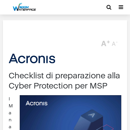
+
A
-
A
Checklist di preparazione alla
Cyber Protection per MSP
I
M
a
n
a